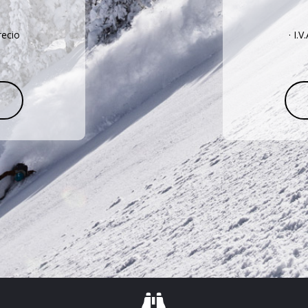
precio
· I.V