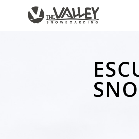
ESC
SN