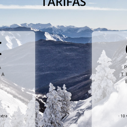
TARIFAS
€
A
DA
T
L
extra
· 10