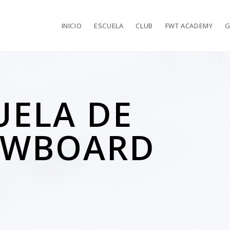
INICIO
ESCUELA
CLUB
FWT ACADEMY
G
UELA DE
OWBOARD